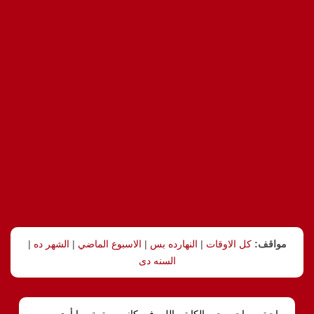
مواقف:
كل الاوقات
|
النهارده بس
|
الاسبوع الماضي
|
الشهر ده
|
السنه دى
صاحبتى, راحت جيم الكابتن اللى فيه كانت مهتمة بيها أوى,