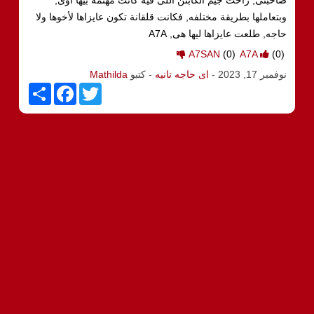
وبتعاملها بطريقة مختلفه, فكانت قلقانة تكون عايزاها لأخوها ولا
حاجه, طلعت عايزاها ليها هى, A7A
A7SAN
(0)
A7A
(0)
نوفمبر 17, 2023
-
اى حاجه تانيه
- كتبو
Mathilda
S
F
T
h
a
w
a
c
i
r
e
t
e
b
t
o
e
o
r
k