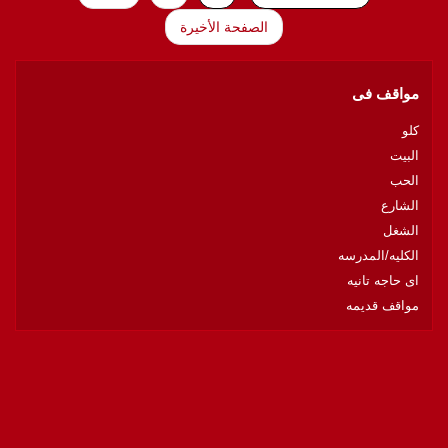
o
e
o
r
الصفحة الأخيرة
k
مواقف فى
كلو
البيت
الحب
الشارع
الشغل
الكليه/المدرسه
اى حاجه تانيه
مواقف قديمه