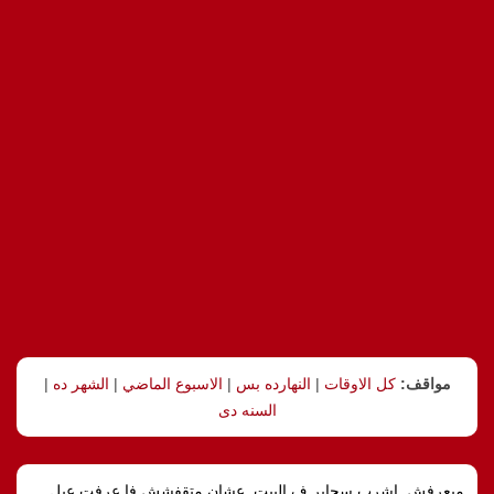
مواقف:
كل الاوقات
|
النهارده بس
|
الاسبوع الماضي
|
الشهر ده
|
السنه دى
مبعرفش, اشرب سجاير ف البيت, عشان متقفشش فا عرفت عيل