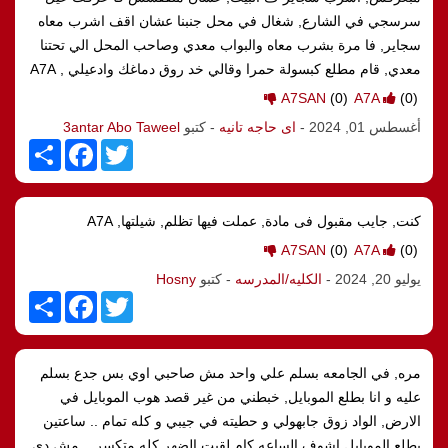
سرسجي في الشارع, شغال في محل جنبنا عشان اقف اشرب معاه
سجاير, فا مرة بشرب معاه والبواب معدي وصاحب المحل الي تحتنا
معدي, قام مطلع كبسولة حمرا وقالي خد روق دماغك وادعيلي , A7A
A7SAN
(0)
A7A
(0)
أغسطس 01, 2024
-
اى حاجه تانيه
- كتبو
3antar Abo Taweel
S
F
T
h
a
w
a
c
i
r
e
t
e
b
t
كنت, جايب مقبول فى مادة, عملت فيها تظلم, شيلتها, A7A
o
e
o
r
A7SAN
(0)
A7A
(0)
k
يوليو 20, 2024
-
الكليه/المدرسه
- كتبو
Hosny
S
F
T
h
a
w
a
c
i
r
e
t
e
b
t
مره, في الجامعه بسلم علي واحد مش صاحبي اوي بس جدع بسلم
o
e
o
r
عليه و انا بطلع الموبايل, خبطني من غير قصد هوب الموبايل في
k
الارض, الواد زوق جابهولي و حطيته في جيبي و كله تمام .. ساعتين
بطلع الموبايل اشوف الساعه كام لقيت الضهر كله متكسر .. مش دي