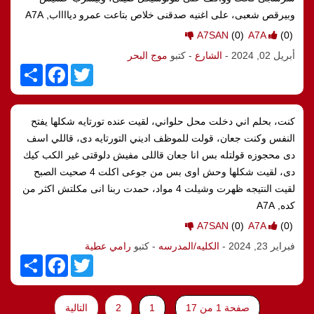
k
وبيرقص شعبى، على اغنيه صدقنى خلاص بتاعت عمرو ديااااب, A7A
A7SAN
(0)
A7A
(0)
أبريل 02, 2024
-
الشارع
- كتبو
موج البحر
S
F
T
h
a
w
a
c
i
r
e
t
e
b
t
كنت، بحلم اني دخلت محل حلواني، لقيت عنده تورتايه شكلها يفتح
o
e
o
r
النفس وكنت جعان، قولت للموظف اديني التورتايه دی، قاللي اسف
k
دى محجوزه قولتله بس انا جعان قاللى مفيش دلوقتى غير الكب كيك
دى، لقيت شكلها وحش اوى بس من جوعی اکلت 4 صحيت الصبح
لقيت النتيجه ظهرت وشيلت 4 مواد، حمدت ربنا انى مكلتش اكثر من
كده, A7A
A7SAN
(0)
A7A
(0)
فبراير 23, 2024
-
الكليه/المدرسه
- كتبو
رامي عطية
S
F
T
h
a
w
a
c
i
r
e
t
e
b
t
صفحة 1 من 17
1
2
التالية