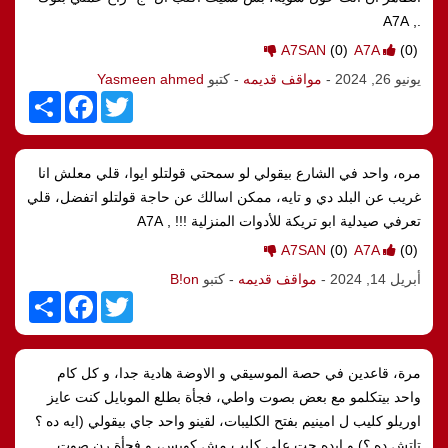
., A7A
A7SAN
(0)
A7A
(0)
يونيو 26, 2024
-
مواقف قديمه
- كتبو
Yasmeen ahmed
S
F
T
h
a
w
a
c
i
r
e
t
e
b
t
مره، واحد في الشارع بيقولي لو سمحتي قولتلو ايوا، قلي معلش انا
o
e
o
r
غريب عن البلد دي و تايه، ممكن اسالك عن حاجة قولتلو اتفضل، قلي
k
تعرفي صيدلية ابو تريكة للأدوات المنزلية !!! , A7A
A7SAN
(0)
A7A
(0)
أبريل 14, 2024
-
مواقف قديمه
- كتبو
B!on
S
F
T
h
a
w
a
c
i
r
e
t
e
b
t
مرة، قاعدين في حصة الموسيقي و الاوضة هادية جدا، و كل كام
o
e
o
r
واحد بيتكلمو مع بعض بصوت واطي، فجأة بطلع الموبايل كنت عايز
k
اوريلو كليب ل امينيم بفتح الكليبات، لقينو واحد جاي بيقولي (ايه ده ؟
تاتش ده ؟) و ايده جت علي كليب مش كويس، و فجأة رن صوت