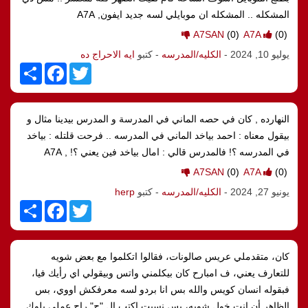
المشكله .. المشكله ان موبايلي لسه جديد ايفون, A7A
A7SAN
(0)
A7A
(0)
يوليو 10, 2024
-
الكليه/المدرسه
- كتبو
ايه الاحراج ده
S
F
T
h
a
w
a
c
i
r
e
t
e
b
t
النهارده , كان في حصه الماني في المدرسة و المدرس بيدينا مثال و
o
e
o
r
بيقول معناه : احمد بياخد الماني في المدرسه .. فرحت قلتله : بياخد
k
في المدرسه ؟! فالمدرس قالي : امال بياخد فين يعني ؟! , A7A
A7SAN
(0)
A7A
(0)
يونيو 27, 2024
-
الكليه/المدرسه
- كتبو
herp
S
F
T
h
a
w
a
c
i
r
e
t
e
b
t
كان، متقدملي عريس صالونات، فقالوا اتكلموا مع بعض شويه
o
e
o
r
للتعارف يعني، ف امبارح كان بيكلمني واتس وبيقولي اي رأيك فيا،
k
فبقوله انسان كويس والله بس انا بردو لسه معرفكش اووي، بس
الظاهر أن انت خول شويه، بس نسيت اكتب ال "ج" راح عملي بلوك