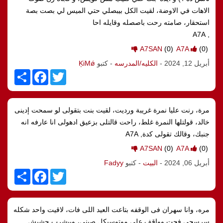
الاهات في الاوضة، لقيت الكل بيبصلي حتي الميس لي بصت بصة
استحقار، صامته رحت باصصله وقايله احا
, A7A
A7SAN
(0)
A7A
(0)
أبريل 12, 2024
-
الكليه/المدرسه
- كتبو
ĶiMǿ
S
F
T
h
a
w
a
c
i
r
e
t
e
b
t
مرة، رنت عليا نمرة غريبة ورديت، لقيت بنت بتقولى لو سمحت إدينى
o
e
o
r
خالد، قولتلها النمرة غلط، راحت قالتلى بزعيق ادهولى انا عارفه انه
k
جنبك، وقالك تقولى كدة, A7A
A7SAN
(0)
A7A
(0)
أبريل 06, 2024
-
البيت
- كتبو
Fadyy
S
F
T
h
a
w
a
c
i
r
e
t
e
b
t
مره، وانا سهران فى الوقفه بتاعت العيد اللى فات، لاقيت واحد شكله
o
e
o
r
سرسجى فحت وواقف على موتوسيكل صينى، وبيشرب حشيش