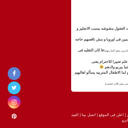
ت العقول مشوشه بسبب الانجليز و
تعلمين فى اوروبا و مش ناقصهم حاجه
فا كان التقليد فى
ايزين يبقو اغنيا زيهم
)
م تعبيرا للاحترام يعنى
يا بيربو ولادهم
ما الاطفال المتربيه يسألو اهاليهم
ى مش كلام حقيقى
)
|
اعلن فى الموقع
|
اتصل بينا
|
الفيد
يزو