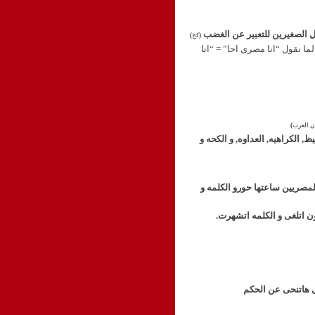
فال الصغيرين للتعبير عن الغضب
(
كخ
)
لما نقول “انا مصرى احا” = “انا
 العرب
)
 الكراهيه, العداوه, و الكحه و
لمصريين ساعتها حورو الكلمه و
ون اتلغى و الكلمه اتشهرت
.
ل هاتنحى عن الحكم