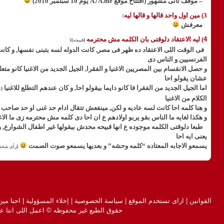
–
موقف تانى مشهور (افتتاح موقع
A7A.me يوم 10 سبتمبر 2010)
3) مين اول واحد قالها و قالها ليه:
معرفش
4
) ليه الاعتقاد دلوقتى بان الكلمه مش محترمه
:
(
قبيحه
)
فى الوقت اللى الاعتقاد ده ظهر فى مصر, كانت الدوله لسه بتبنى نفسها, و كان
الفرنسيين و الناس دى
و حصل الانقسام بين المصريين الاغنيا و الفقرا, الجيل الجديد من الاغنيا كانو م
عشان يقولو احا
اما الجيل الجديد من الفقرا فا كانو دايما بيقولو احا, و كان عندهم التطلع للاغنيا
(
ع
الكلام من الاغنيا
و هنا كلمه احا كانت لسه عاديه و لكن, مينفعش تتقال ادام حد غنى او حد صاحب عل
و هكذا لغايه ما الناس بقو يربو اولادهم ع ان احا دى كلمه مش محترمه زى ما الاغن
طبعا دلوقتى الكلمه موجوده ع انها قبيحه محدش بيقولها غير اطفال الشوارع, و ل
يعنى ايه احا
يسمعو الاجابه المعتاده “كلمه وحشه” و بعديها يسمعو صوت الصمت
(
رأى شخص
القوانين
|
ازاى تستخدم الموقع
|
سياسة الخصوصية
|
إخلاء المسؤولية
|
احنا مين
حقوق الطبع غير محفوظه © اعمل اللى انتا عا