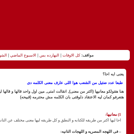
مواقف:
كل الاوقات
|
النهارده بس
|
الاسبوع الماضي
|
الشه
يعنى ايه احا؟
طبعا عدد ضئيل من الشعب هوا اللى عارف معنى الكلمه دى
هنا هقولكو معانيها (اكتر من معنى), اتقالت امتى, مين اول واحد قالها و قالها لي
هتعرفو كمان ليه الاعتقاد دلوقتى بان الكلمه مش محترمه (قبيحه)
1) معانيها:
احا ليها اكتر من طريقه للكتابه و النطق و كل طريقه ليها معنى مختلف عن التان
– فى اللهجه المصريه و اللهجات التانيه: