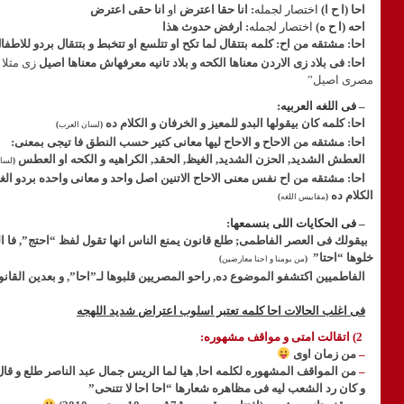
احا (ا ح ا)
اختصار لجمله
: انا حقا اعترض
او
انا حقى اعترض
احه (ا ح ه)
اختصار لجمله
: ارفض حدوث هذا
احا: مشتقه من اح: كلمه بتتقال لما تكح او تتلسع او تتخبط و بتتقال بردو للاط
احا: فى بلاد زى الاردن معناها الكحه و بلاد تانيه معرفهاش معناها اصيل
زى مثلا 
مصرى اصيل”
– فى اللغه العربيه:
احا: كلمه كان بيقولها البدو للمعيز و الخرفان و الكلام ده
(
لسان العرب
)
احا: مشتقه من الاحاح و الاحاح ليها معانى كتير حسب النطق فا تيجى بمعنى:
العطش الشديد, الحزن الشديد, الغيظ, الحقد, الكراهيه و الكحه او العطس
(
لسان
احا: مشتقه من اح نفس معنى الاحاح الاتنين اصل واحد و معانى واحده بردو الغيظ,
الكلام ده
(
مقاييس اللغه
)
– فى الحكايات اللى بنسمعها:
بيقولك فى العصر الفاطمى
;
طلع قانون يمنع الناس انها تقول لفظ “احتج”, فا ا
خلوها “احتا”
(
من يومنا و احنا معارضين
)
الفاطميين اكتشفو الموضوع ده, راحو المصريين قلبوها لـ”احا”, و بعدين القان
فى اغلب الحالات احا كلمه تعتبر اسلوب اعتراض شديد اللهجه
2) اتقالت امتى و مواقف مشهوره:
–
من زمان اوى
–
من المواقف المشهوره لكلمه احا, هيا لما الريس جمال عبد الناصر طلع و قا
و كان رد الشعب ليه فى مظاهره شعارها “احا احا لا تتنحى”