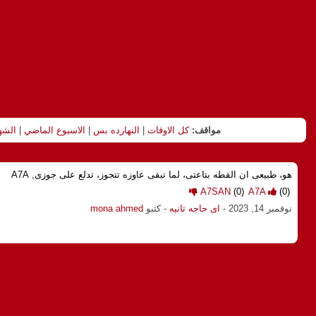
مواقف:
كل الاوقات
|
النهارده بس
|
الاسبوع الماضي
|
الشه
هو، طبيعى ان القطه بتاعتى، لما تبقى عاوزه تتجوز، تدلع على جوزى, A7A
A7SAN
(0)
A7A
(0)
نوفمبر 14, 2023
-
اى حاجه تانيه
- كتبو
mona ahmed