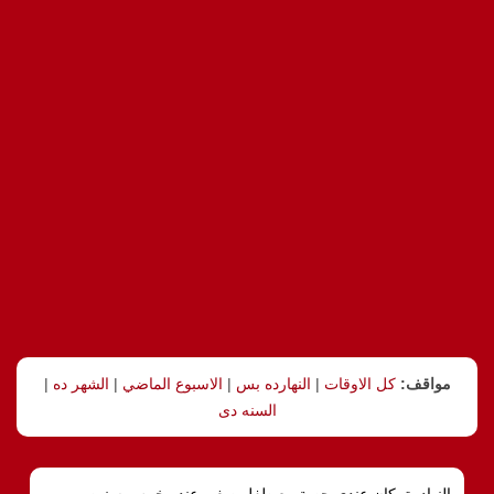
مواقف:
كل الاوقات
|
النهارده بس
|
الاسبوع الماضي
|
الشهر ده
|
السنه دى
النهادرة, كان عندى حصة مع طفل صغير عنده خمس سنين