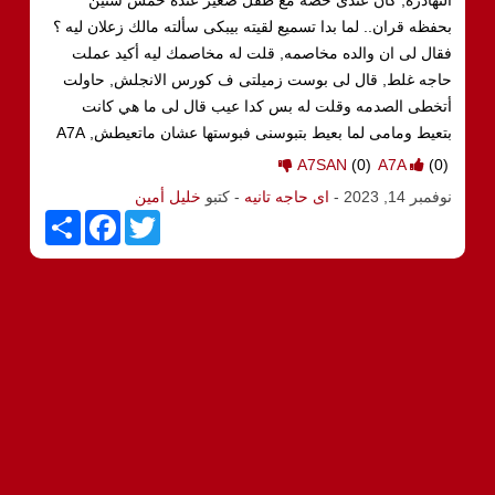
بحفظه قران.. لما بدا تسميع لقيته بيبكى سألته مالك زعلان ليه ؟
فقال لى ان والده مخاصمه, قلت له مخاصمك ليه أكيد عملت
حاجه غلط, قال لى بوست زميلتى ف كورس الانجلش, حاولت
أتخطى الصدمه وقلت له بس كدا عيب قال لى ما هي كانت
بتعيط ومامى لما بعيط بتبوسنى فبوستها عشان ماتعيطش, A7A
A7SAN
(0)
A7A
(0)
نوفمبر 14, 2023
-
اى حاجه تانيه
- كتبو
خليل أمين
S
F
T
h
a
w
a
c
i
r
e
t
e
b
t
o
e
o
r
k