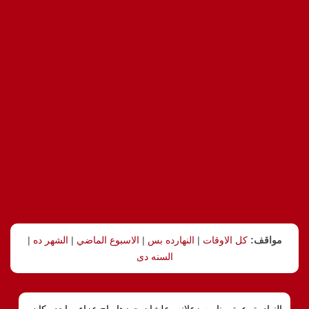
مواقف:
كل الاوقات
|
النهارده بس
|
الاسبوع الماضي
|
الشهر ده
|
السنه دى
النهادرة، عمتى نايمه زعلانه، علشان جوزها راح عزاء، واحده كان