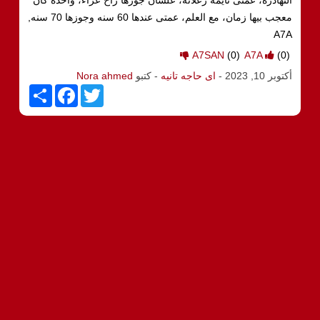
معجب بيها زمان، مع العلم، عمتى عندها 60 سنه وجوزها 70 سنه,
A7A
A7SAN
(0)
A7A
(0)
أكتوبر 10, 2023
-
اى حاجه تانيه
- كتبو
Nora ahmed
S
F
T
h
a
w
a
c
i
r
e
t
e
b
t
o
e
o
r
k