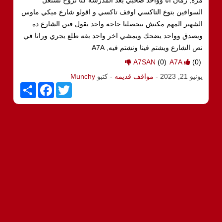
السواقين بتوع التاكسي اوقف تاكسي و اقولو شارع ميكي ماوس
الشهير المهم مكنش بيحصلنا حاجه واحد يقول فين الشارع ده
ويصدق وواحد يضحك ويمشي اخر واحد بقه طلع يجري ورانا في
نص الشارع ويشتم فينا ونشتم فيه, A7A
A7SAN
(0)
A7A
(0)
يونيو 21, 2023
-
مواقف قديمه
- كتبو
Munchy
S
F
T
h
a
w
a
c
i
r
e
t
e
b
t
o
e
o
r
k