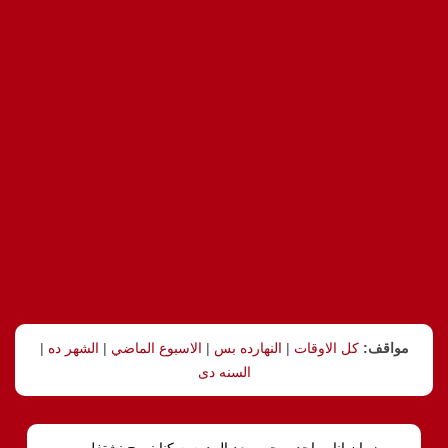
مواقف:
كل الاوقات
|
النهارده بس
|
الاسبوع الماضي
|
الشهر ده
|
السنه دى
مره, زمان انا وواحد صحبي بعد المدرسه كنا نروح نشتغل