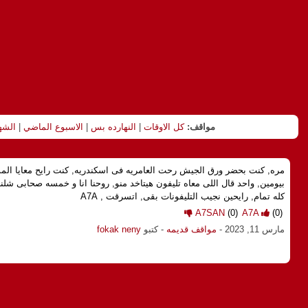
مواقف:
كل الاوقات
|
النهارده بس
|
الاسبوع الماضي
|
الشه
مره, كنت بحضر ورق الجيش رحت العامريه فى اسكندريه, كنت رايح معايا المو
بيومين, واحد قال اللى معاه تليفون هيتاخد منو, روحنا انا و خمسه صحابى شلنا
كله تمام, رايحين نجيب التليفونات بقى, اتسرقت , A7A
A7SAN
(0)
A7A
(0)
مارس 11, 2023
-
مواقف قديمه
- كتبو
fokak neny