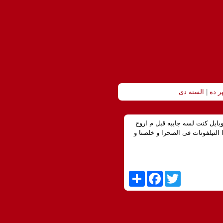
ر ده
|
السنه دى
بايل كنت لسه جايبه قبل م اروح
 التيلفونات فى الصحرا و خلصنا و
S
F
T
h
a
w
a
c
i
r
e
t
e
b
t
o
e
o
r