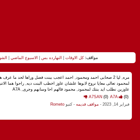
مواقف:
كل الاوقات
|
النهارده بس
|
الاسبوع الماضي
|
الشه
مره, ليا 2 صحابى احمد ومحمود, احمد اعجب ببنت فضل وراها لحد ما عرف 
لمحمود تعالى معايا نروح لابوها علشان عاوز اخطب البنت ديه, راحوا هما الاتني
عاوزين نطلب ايد بنتك لمحمود, محمود قالهم احا وسابهم وجرى, A7A
A7SAN
(0)
A7A
(0)
فبراير 14, 2023
-
مواقف قديمه
- كتبو
Rometo