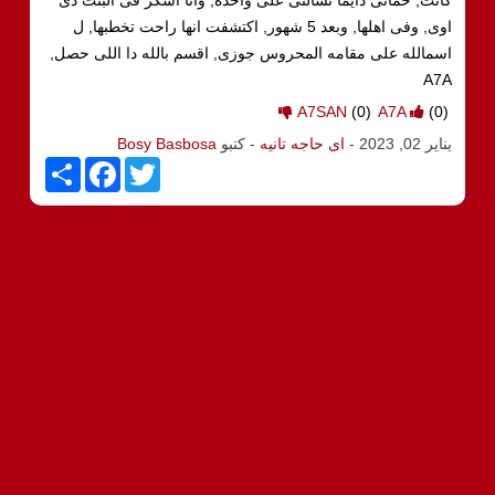
اوى, وفى اهلها, وبعد 5 شهور, اكتشفت انها راحت تخطبها, ل
اسمالله على مقامه المحروس جوزى, اقسم بالله دا اللى حصل,
A7A
A7SAN
(0)
A7A
(0)
يناير 02, 2023
-
اى حاجه تانيه
- كتبو
Bosy Basbosa
S
F
T
h
a
w
a
c
i
r
e
t
e
b
t
o
e
o
r
k