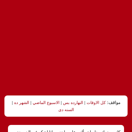
مواقف:
كل الاوقات
|
النهارده بس
|
الاسبوع الماضي
|
الشهر ده
|
السنه دى
كانت, حماتى دايما تسألنى على واحده, وانا اشكر فى البنت دى