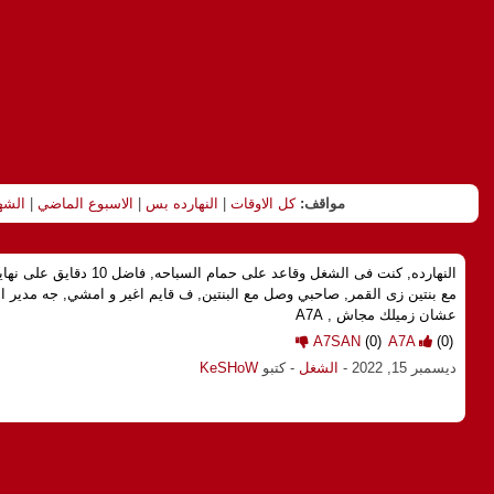
مواقف:
كل الاوقات
|
النهارده بس
|
الاسبوع الماضي
|
الشه
النهارده, كنت فى الشغل وقاعد عل
مع بنتين زى القمر, صاحبي وصل مع البنتين, ف قايم اغير و امشي, جه مدير 
عشان زميلك مجاش , A7A
A7SAN
(0)
A7A
(0)
ديسمبر 15, 2022
-
الشغل
- كتبو
KeSHoW