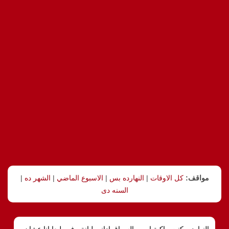
مواقف:
كل الاوقات
|
النهارده بس
|
الاسبوع الماضي
|
الشهر ده
|
السنه دى
النهارده, كنت راكبة اوبر والسواق ادانى لبانة , ف طبعا انا عشان