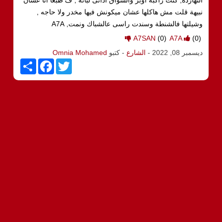
نبيهة قلت مش هاكلها عشان ميكونش فيها مخدر ولا حاجه ,
وشيلتها فالشنطة وسندت راسى عالشباك ونمت, A7A
A7SAN
(0)
A7A
(0)
ديسمبر 08, 2022
-
الشارع
- كتبو
Omnia Mohamed
S
F
T
h
a
w
a
c
i
r
e
t
e
b
t
o
e
o
r
k