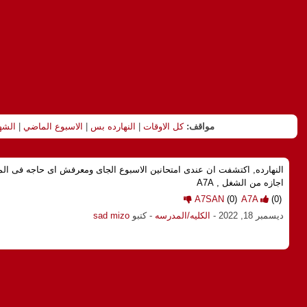
مواقف:
كل الاوقات
|
النهارده بس
|
الاسبوع الماضي
|
الشه
النهارده, اكتشفت ان عندى امتحانين الاسبوع الجاى ومعرفش اى حاجه فى ال
اجازه من الشغل , A7A
A7SAN
(0)
A7A
(0)
ديسمبر 18, 2022
-
الكليه/المدرسه
- كتبو
sad mizo