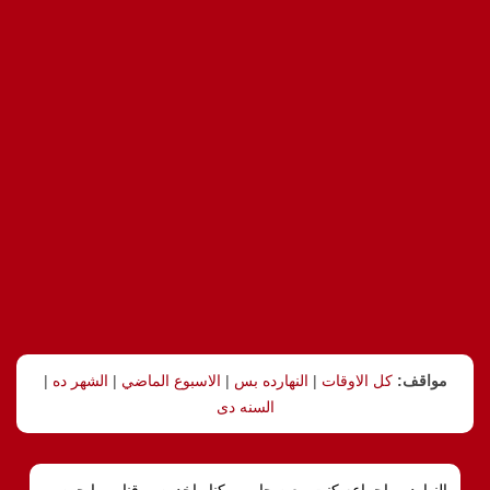
مواقف:
كل الاوقات
|
النهارده بس
|
الاسبوع الماضي
|
الشهر ده
|
السنه دى
النهارده, ياجماعه كنت مع صحابى و كنا واخدين ورقنا وورايحين