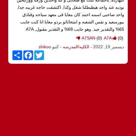
نوديه عند واحد هيظبطلنا شغل وكدا, اكتشفت حاجه غريبه جدا,
واحد صاحبى اسمه احمد كان معايا فى معهد سياحه وفنادق
ببورسعيد و نفس الشعبه و امتحاناتو بردو معايا انا كنت جايب
65% والتقدير جيد, وهو جايب 68% و التقدير مقبول, A7A
A7SAN
(0)
A7A
(0)
ديسمبر 19, 2022
-
الكليه/المدرسه
- كتبو
shikoo
S
F
T
h
a
w
a
c
i
r
e
t
e
b
t
o
e
o
r
k