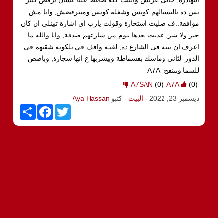
بس ده بالنسبالهم كويس وشغله كويس وميترفضش, وانا مش
موافقة..ف صليت استخارة وقولت يارب اى اشارة تبينلى ان كان
خير ولا شر, عديت بعدها بيوم من شارعهم صدفة, وانا والله ما
اعرف ان بيته فى الشارع ده, لقيته واقف فى بلكونة شقتهم فى
الدور الثانى وماسك بقسماطة وبيشربها ع انها سجارة, وباصص
للسما وبينفخ, A7A
A7SAN
(0)
A7A
(0)
ديسمبر 23, 2022
-
البيت
- كتبو
Aya Hassan
S
F
T
h
a
w
a
c
i
r
e
t
e
b
t
o
e
o
r
k