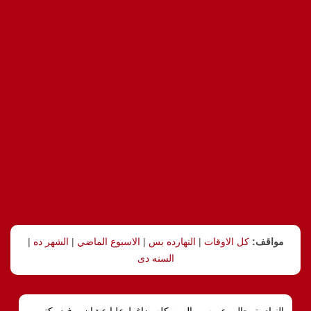
مواقف:
كل الاوقات
|
النهارده بس
|
الاسبوع الماضي
|
الشهر ده
|
السنه دى
النهادرة, جالى عريس والبيت كله ضاغط عليا عشان برفض كتير