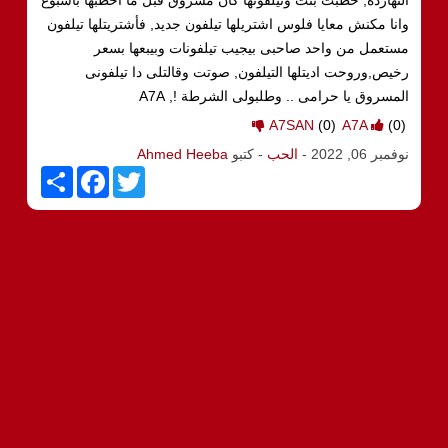
وانا مكنش معايا فلوس اشتريلها تيلفون جديد, فأشتريتلها تيلفون
مستعمل من واحد صاحبى بيجيب تيلفونات وبيبعها بسعر
رخيص,وروحت اديتلها التيلفون, صوتت وقالتلى دا تيلفونى
المسروق يا حرامى .. وطلبولى الشرطة !, A7A
A7SAN
(0)
A7A
(0)
نوفمبر 06, 2022
-
الحب
- كتبو
Ahmed Heeba
S
F
T
h
a
w
a
c
i
r
e
t
e
b
t
o
e
o
r
k