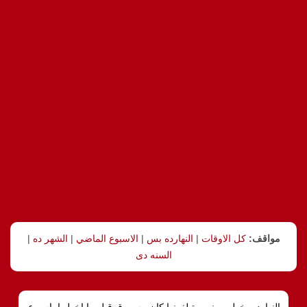
مواقف:
كل الاوقات
|
النهارده بس
|
الاسبوع الماضي
|
الشهر ده
|
السنه دى
النهارده, خطبت بنت وتيلفونها كان مسروق قبل ما اخطبها باسبوع