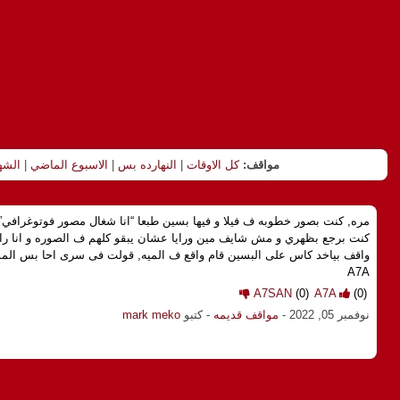
مواقف:
كل الاوقات
|
النهارده بس
|
الاسبوع الماضي
|
الشه
مره, كنت بصور خطوبه ف فيلا و فيها بسين طبعا “انا شغال مصور فوتوغرافي” و
كنت برجع بظهري و مش شايف مين ورايا عشان يبقو كلهم ف الصوره و انا ر
واقف بياخد كاس على البسين قام واقع ف الميه, قولت فى سرى احا بس ال
A7A
A7SAN
(0)
A7A
(0)
نوفمبر 05, 2022
-
مواقف قديمه
- كتبو
mark meko