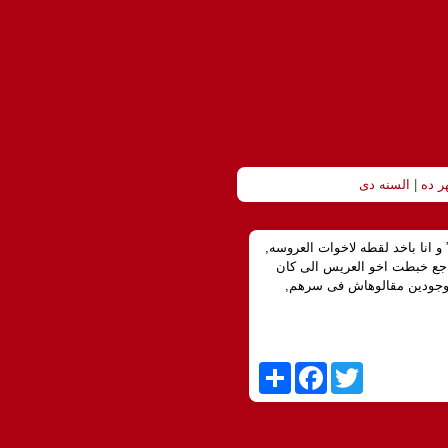
ر ده
|
السنه دى
 انا باخد لقطه لاخوات العروسه,
اجع خبطت اخو العريس الى كان
موجودين مقالوهاش فى سرهم,
S
F
T
h
a
w
a
c
i
r
e
t
e
b
t